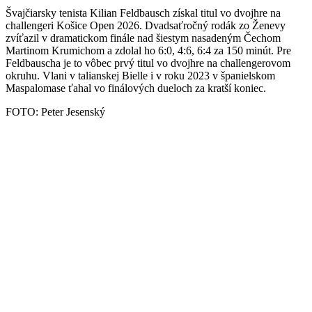
Švajčiarsky tenista Kilian Feldbausch získal titul vo dvojhre na
challengeri Košice Open 2026. Dvadsaťročný rodák zo Ženevy
zvíťazil v dramatickom finále nad šiestym nasadeným Čechom
Martinom Krumichom a zdolal ho 6:0, 4:6, 6:4 za 150 minút. Pre
Feldbauscha je to vôbec prvý titul vo dvojhre na challengerovom
okruhu. Vlani v talianskej Bielle i v roku 2023 v španielskom
Maspalomase ťahal vo finálových dueloch za kratší koniec.
FOTO: Peter Jesenský