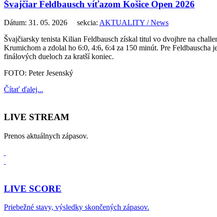
Švajčiar Feldbausch víťazom Košice Open 2026
Dátum: 31. 05. 2026 sekcia:
AKTUALITY / News
Švajčiarsky tenista Kilian Feldbausch získal titul vo dvojhre na c
Krumichom a zdolal ho 6:0, 4:6, 6:4 za 150 minút. Pre Feldbauscha j
finálových dueloch za kratší koniec.
FOTO: Peter Jesenský
Čítať ďalej...
LIVE STREAM
Prenos aktuálnych zápasov.
LIVE SCORE
Priebežné stavy, výsledky skončených zápasov.