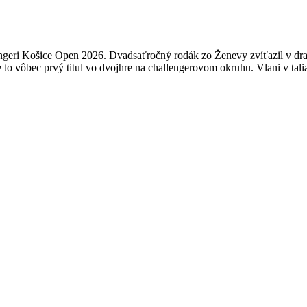
hallengeri Košice Open 2026. Dvadsaťročný rodák zo Ženevy zvíťazil 
e to vôbec prvý titul vo dvojhre na challengerovom okruhu. Vlani v tal